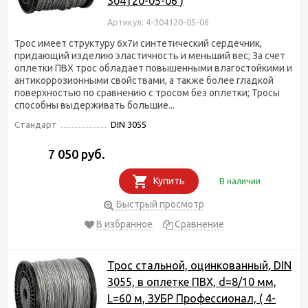
304120-05-06 )
Артикул: 4-304120-05-06
Трос имеет структуру 6х7и синтетический сердечник,
придающий изделию эластичность и меньший вес; За счет
оплетки ПВХ трос обладает повышенными влагостойкими и
антикоррозионными свойствами, а также более гладкой
поверхностью по сравнению с тросом без оплетки; Тросы
способны выдерживать большие...
Стандарт
DIN 3055
7 050 руб.
Купить
В наличии
Быстрый просмотр
В избранное
Сравнение
Трос стальной, оцинкованный, DIN
3055, в оплетке ПВХ, d=8/10 мм,
L=60 м, ЗУБР Профессионал, ( 4-