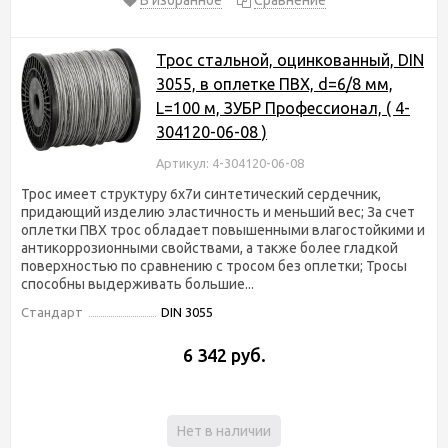
Трос стальной, оцинкованный, DIN
3055, в оплетке ПВХ, d=6/8 мм,
L=100 м, ЗУБР Профессионал, ( 4-
304120-06-08 )
Артикул: 4-304120-06-08
Трос имеет структуру 6х7и синтетический сердечник,
придающий изделию эластичность и меньший вес; За счет
оплетки ПВХ трос обладает повышенными влагостойкими и
антикоррозионными свойствами, а также более гладкой
поверхностью по сравнению с тросом без оплетки; Тросы
способны выдерживать большие...
Стандарт
DIN 3055
6 342 руб.
Нет в наличии