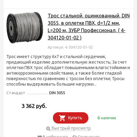
Трос стальной, оцинкованный, DIN
3055, в оплетке ПВХ, d=1/2 мм,
L=200 м, ЗУБР Профессионал, ( 4-
304120-01-02 )
Артикул: 4-304120-01-02
Трос имеет структуру 6х7 и стальной сердечник,
придающий изделию дополнительную жесткость; За счет
оплетки ПВХ трос обладает повышенными влагостойкими и
антикоррозионными свойствами, а также более гладкой
поверхностью по сравнению с тросом без оплетки; Тросы
способны выдерживать большие нагрузки...
Стандарт
DIN 3055
3 362 руб.
Купить
В наличии
Быстрый просмотр
В избранное
Сравнение