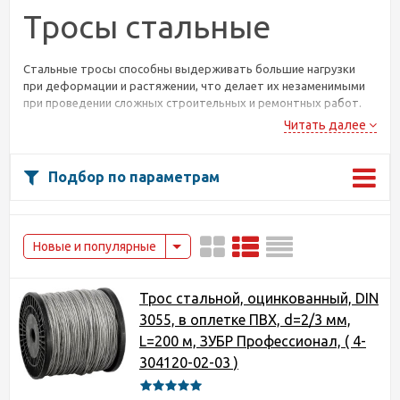
Тросы стальные
Стальные тросы способны выдерживать большие нагрузки
при деформации и растяжении, что делает их незаменимыми
при проведении сложных строительных и ремонтных работ.
Предназначены для использования в бытовых нуждах и при
Читать далее
проведении строительных работ в качестве подвесок,
растяжек и т.п.
Не используются в грузоподъемных механизмах, для
Подбор по параметрам
перемещения грузов и при такелажных работах.
Цинковое покрытие или полимерная оболочка обеспечивают
устойчивость тросов к неблагоприятному воздействию
окружающей среды.
Новые и популярные
Трос стальной, оцинкованный, DIN
3055, в оплетке ПВХ, d=2/3 мм,
L=200 м, ЗУБР Профессионал, ( 4-
304120-02-03 )