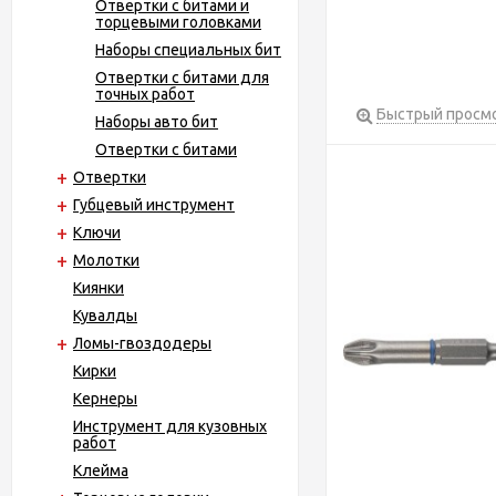
Отвертки с битами и
торцевыми головками
Наборы специальных бит
Отвертки с битами для
точных работ
Быстрый просм
Наборы авто бит
Отвертки с битами
Отвертки
Губцевый инструмент
Ключи
Молотки
Киянки
Кувалды
Ломы-гвоздодеры
Кирки
Кернеры
Инструмент для кузовных
работ
Клейма