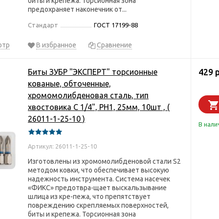
биты и крепежа. Торсионная зона
предохраняет наконечник от...
Стандарт
ГОСТ 17199-88
отр
В избранное
Сравнение
429 
Биты ЗУБР "ЭКСПЕРТ" торсионные
кованые, обточенные,
хромомолибденовая сталь, тип
хвостовика C 1/4", PH1, 25мм, 10шт , (
26011-1-25-10 )
В нали
Артикул: 26011-1-25-10
Изготовлены из хромомолибденовой стали S2
методом ковки, что обеспечивает высокую
надежность инструмента. Система насечек
«ФИКС» предотвра-щает выскальзывание
шлица из кре-пежа, что препятствует
повреждению скрепляемых поверхностей,
биты и крепежа. Торсионная зона