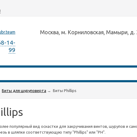
з
Москва, м. Корниловская, Мамыри, д. 
ubr.team
68-14-
99
Биты для шуруповерта
→
Биты Phillips
llips
лее популярный вид оснастки для закручивания винтов, шурупов и са
зь в шляпке соответствующую типу "Phillips" или "PH".