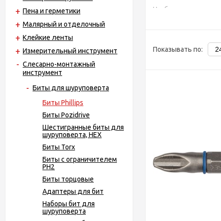
Наиболее распростр
Пена и герметики
черными саморезами 
Малярный и отделочный
Длина бит
варьирует
Клейкие ленты
труднодоступных мес
Показывать по:
Измерительный инструмент
Хвостовик крестов
Слесарно-монтажный
инструмент
- C 1/4" (6,3 мм) - без
Биты для шуруповерта
- E 1/4" (6,3 мм) - 
Биты Phillips
Магнитные биты
удо
Биты Pozidrive
зафиксирован на бите
Шестигранные биты для
считанные минуты нам
шуруповерта, HEX
Биты Torx
Насечки на шлицах
(
Биты с ограничителем
Торсионные биты
ис
PH2
зона это часть биты,
Биты торцовые
нагрузку.
Адаптеры для бит
Ударные крестовые
Наборы бит для
Изготовлены, как пра
шуруповерта