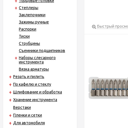
Торцовые головки
Степлеры
Заклепочники
Зажимы ручные
Быстрый просм
Распорки
Тиски
Струбцины
Съемники подшипников
Наборы слесарного
инструмента
Вязка арматуры
Резать и пилить
По кафелю и стеклу
Шлифование и обработка
Хранение инструмента
Верстаки
Пленки и сетки
Для автомобиля