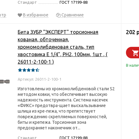
Стандарт
ГОСТ 17199-88
отр
В избранное
Сравнение
202 
Бита ЗУБР "ЭКСПЕРТ" торсионная
кованая, обточенная,
хромомолибденовая сталь, тип
хвостовика E 1/4", PH2, 100мм, 1шт , (
26011-2-100-1 )
В нали
Артикул: 26011-2-100-1
Изготовлены из хромомолибденовой стали S2
методом ковки, что обеспечивает высокую
надежность инструмента. Система насечек
«ФИКС» предотвра-щает выскальзывание
шлица из кре-пежа, что препятствует
повреждению скрепляемых поверхностей,
биты и крепежа. Торсионная зона
предохраняет наконечник от...
Стандарт
ГОСТ 17199-88