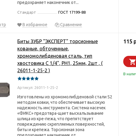
предохраняет наконечник от...
Стандарт
ГОСТ 17199-88
отр
В избранное
Сравнение
115 
Биты ЗУБР "ЭКСПЕРТ" торсионные
кованые, обточенные,
хромомолибденовая сталь, тип
хвостовика C 1/4", PH1, 25мм, 2шт , (
26011-1-25-2 )
В нали
Артикул: 26011-1-25-2
Изготовлены из хромомолибденовой стали S2
методом ковки, что обеспечивает высокую
надежность инструмента. Система насечек
«ФИКС» предотвра-щает выскальзывание
шлица из кре-пежа, что препятствует
повреждению скрепляемых поверхностей,
биты и крепежа. Торсионная зона
предохраняет наконечник от...