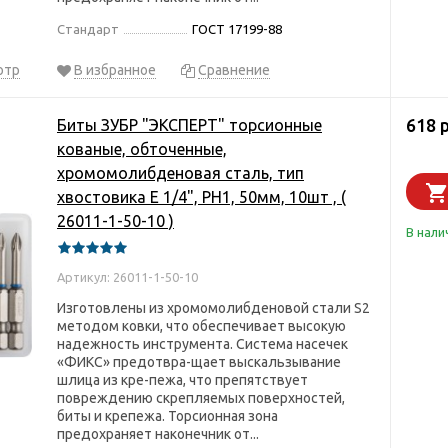
Стандарт
ГОСТ 17199-88
отр
В избранное
Сравнение
618 
Биты ЗУБР "ЭКСПЕРТ" торсионные
кованые, обточенные,
хромомолибденовая сталь, тип
хвостовика E 1/4", PH1, 50мм, 10шт , (
26011-1-50-10 )
В нали
Артикул: 26011-1-50-10
Изготовлены из хромомолибденовой стали S2
методом ковки, что обеспечивает высокую
надежность инструмента. Система насечек
«ФИКС» предотвра-щает выскальзывание
шлица из кре-пежа, что препятствует
повреждению скрепляемых поверхностей,
биты и крепежа. Торсионная зона
предохраняет наконечник от...