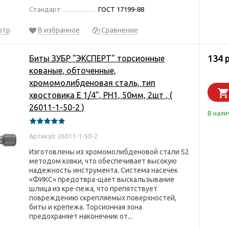
Стандарт
ГОСТ 17199-88
отр
В избранное
Сравнение
134 
Биты ЗУБР "ЭКСПЕРТ" торсионные
кованые, обточенные,
хромомолибденовая сталь, тип
хвостовика E 1/4", PH1, 50мм, 2шт , (
26011-1-50-2 )
В нали
Артикул: 26011-1-50-2
Изготовлены из хромомолибденовой стали S2
методом ковки, что обеспечивает высокую
надежность инструмента. Система насечек
«ФИКС» предотвра-щает выскальзывание
шлица из кре-пежа, что препятствует
повреждению скрепляемых поверхностей,
биты и крепежа. Торсионная зона
предохраняет наконечник от...