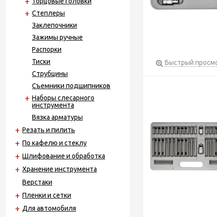
Торцовые головки
Степлеры
Заклепочники
Зажимы ручные
Распорки
Тиски
Быстрый просм
Струбцины
Съемники подшипников
Наборы слесарного
инструмента
Вязка арматуры
Резать и пилить
По кафелю и стеклу
Шлифование и обработка
Хранение инструмента
Верстаки
Пленки и сетки
Для автомобиля