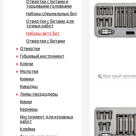
Отвертки с битами и
торцевыми головками
Наборы специальных бит
Отвертки с битами для
точных работ
Наборы авто бит
Отвертки с битами
Отвертки
Губцевый инструмент
Ключи
Молотки
Быстрый просм
Киянки
Кувалды
Ломы-гвоздодеры
Кирки
Кернеры
Инструмент для кузовных
работ
Клейма