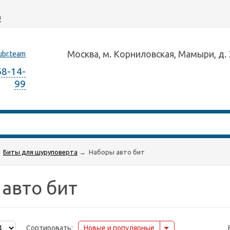
з
Москва, м. Корниловская, Мамыри, д. 
ubr.team
68-14-
99
Биты для шуруповерта
→
Наборы авто бит
авто бит
Сортировать:
Новые и популярные