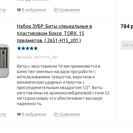
отр
В избранное
Сравнение
784 
Набор ЗУБР: Биты специальные в
пластиковом боксе, TORX, 15
предметов, ( 2651-H15_z01 )
Нет 
Артикул: 2651-H15_z01
Биты с хвостовиком 10 мм применяются в
качестве сменных насадок при работе с
использованием трещоток, воротков и
механических ударных отверток с
присоединительным квадратом 1/2". Биты
изготовлены из хромомолибденовой стали S2
методом ковки, что обеспечивает высокую
надежность.
отр
В избранное
Сравнение