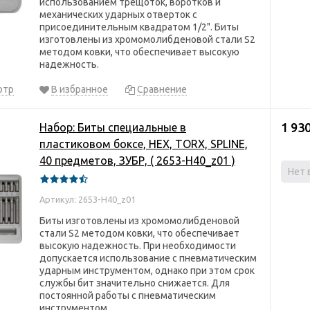
использованием трещоток, воротков и
механических ударных отверток с
присоединительным квадратом 1/2". Биты
изготовлены из хромомолибденовой стали S2
методом ковки, что обеспечивает высокую
надежность.
отр
В избранное
Сравнение
1 930
Набор: Биты специальные в
пластиковом боксе, HEX, TORX, SPLINE,
40 предметов, ЗУБР, ( 2653-H40_z01 )
Нет 
Артикул: 2653-H40_z01
Биты изготовлены из хромомолибденовой
стали S2 методом ковки, что обеспечивает
высокую надежность. При необходимости
допускается использование с пневматическим
ударным инструментом, однако при этом срок
службы бит значительно снижается. Для
постоянной работы с пневматическим
инструментом...