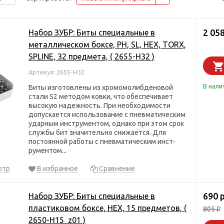
2 058
Набор ЗУБР: Биты специальные в
металлическом боксе, PH, SL, HEX, TORX,
SPLINE, 32 предмета, ( 2655-H32 )
Артикул: 2655-H32
В нали
Биты изготовлены из хромомолибденовой
стали S2 методом ковки, что обеспечивает
высокую надежность. При необходимости
допускается использование с пневматическим
ударным инструментом, однако при этом срок
службы бит значительно снижается. Для
постоянной работы с пневматическим инст-
рументом...
отр
В избранное
Сравнение
690 
Набор ЗУБР: Биты специальные в
пластиковом боксе, HEX, 15 предметов, (
805
₽
2650-H15_z01 )