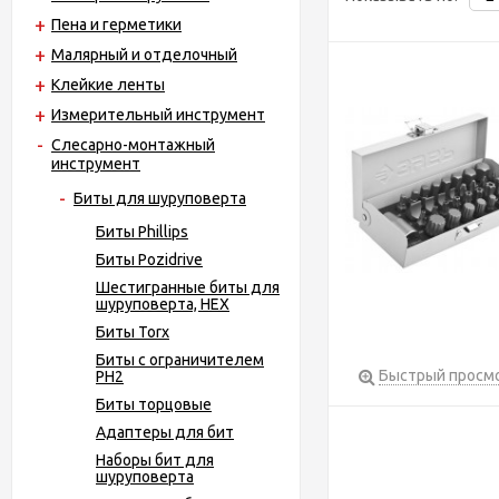
Пена и герметики
Малярный и отделочный
Клейкие ленты
Измерительный инструмент
Слесарно-монтажный
инструмент
Биты для шуруповерта
Биты Phillips
Биты Pozidrive
Шестигранные биты для
шуруповерта, HEX
Биты Torx
Биты с ограничителем
Быстрый просм
PH2
Биты торцовые
Адаптеры для бит
Наборы бит для
шуруповерта