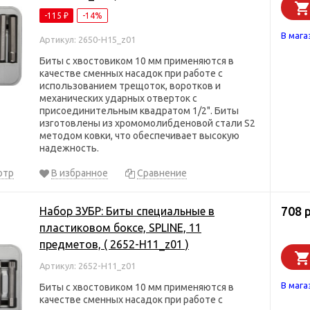
-115
-14%
₽
В мага
Артикул: 2650-H15_z01
Биты с хвостовиком 10 мм применяются в
качестве сменных насадок при работе с
использованием трещоток, воротков и
механических ударных отверток с
присоединительным квадратом 1/2". Биты
изготовлены из хромомолибденовой стали S2
методом ковки, что обеспечивает высокую
надежность.
отр
В избранное
Сравнение
708 
Набор ЗУБР: Биты специальные в
пластиковом боксе, SPLINE, 11
предметов, ( 2652-H11_z01 )
Артикул: 2652-H11_z01
В мага
Биты с хвостовиком 10 мм применяются в
качестве сменных насадок при работе с