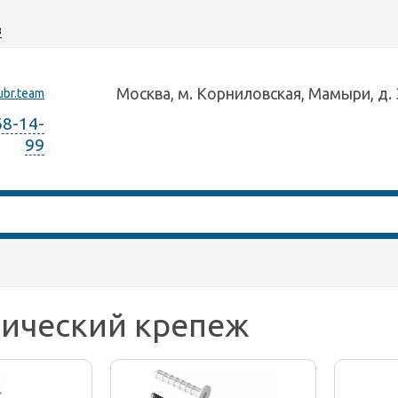
з
Москва, м. Корниловская, Мамыри, д. 
ubr.team
68-14-
99
нический крепеж