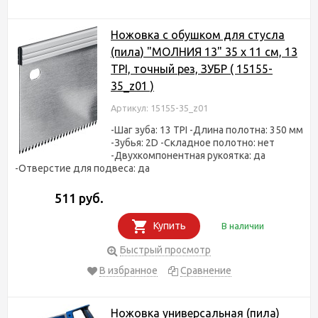
Ножовка с обушком для стусла
(пила) "МОЛНИЯ 13" 35 х 11 см, 13
TPI, точный рез, ЗУБР ( 15155-
35_z01 )
Артикул: 15155-35_z01
-Шаг зуба: 13 TPI -Длина полотна: 350 мм
-Зубья: 2D -Складное полотно: нет
-Двухкомпонентная рукоятка: да
-Отверстие для подвеса: да
511 руб.
Купить
В наличии
Быстрый просмотр
В избранное
Сравнение
Ножовка универсальная (пила)