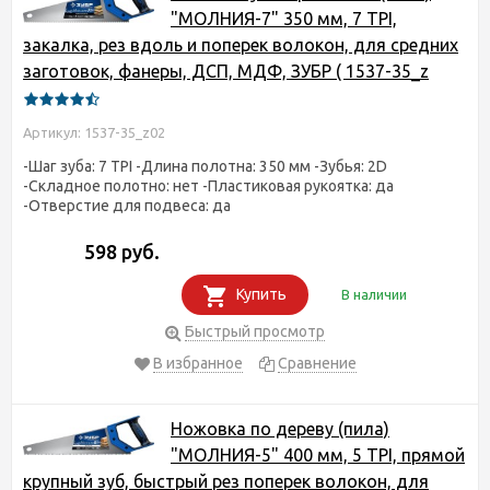
"МОЛНИЯ-7" 350 мм, 7 TPI,
закалка, рез вдоль и поперек волокон, для средних
заготовок, фанеры, ДСП, МДФ, ЗУБР ( 1537-35_z
Артикул: 1537-35_z02
-Шаг зуба: 7 TPI -Длина полотна: 350 мм -Зубья: 2D
-Складное полотно: нет -Пластиковая рукоятка: да
-Отверстие для подвеса: да
598 руб.
Купить
В наличии
Быстрый просмотр
В избранное
Сравнение
Ножовка по дереву (пила)
"МОЛНИЯ-5" 400 мм, 5 TPI, прямой
крупный зуб, быстрый рез поперек волокон, для