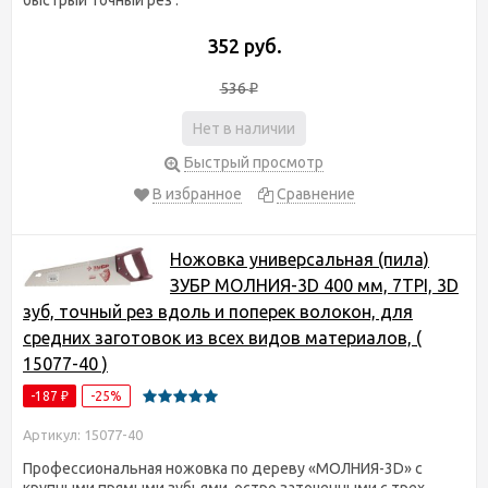
352 руб.
536
₽
Нет в наличии
Быстрый просмотр
В избранное
Сравнение
Ножовка универсальная (пила)
ЗУБР МОЛНИЯ-3D 400 мм, 7TPI, 3D
зуб, точный рез вдоль и поперек волокон, для
средних заготовок из всех видов материалов, (
15077-40 )
-187
-25%
₽
Артикул: 15077-40
Профессиональная ножовка по дереву «МОЛНИЯ-3D» с
крупными прямыми зубьями, остро заточенными с трех