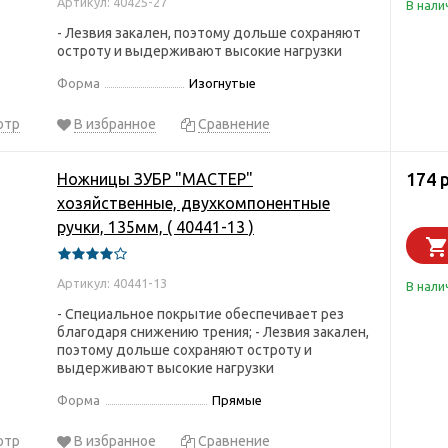
Артикул: 40425-27
В нали
- Лезвия закален, поэтому дольше сохраняют
остроту и выдерживают высокие нагрузки
Форма
Изогнутые
отр
В избранное
Сравнение
174 
Ножницы ЗУБР "МАСТЕР"
хозяйственные, двухкомпонентные
ручки, 135мм, ( 40441-13 )
Артикул: 40441-13
В нали
- Специальное покрытие обеспечивает рез
благодаря снижению трения; - Лезвия закален,
поэтому дольше сохраняют остроту и
выдерживают высокие нагрузки
Форма
Прямые
отр
В избранное
Сравнение