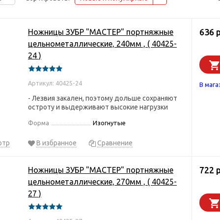
636 
Ножницы ЗУБР "МАСТЕР" портняжные
цельнометаллические, 240мм , ( 40425-
24 )
Артикул: 40425-24
В мага
- Лезвия закален, поэтому дольше сохраняют
остроту и выдерживают высокие нагрузки
Форма
Изогнутые
отр
В избранное
Сравнение
722 
Ножницы ЗУБР "МАСТЕР" портняжные
цельнометаллические, 270мм , ( 40425-
27 )