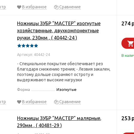
отр
В избранное
Сравнение
274 
Ножницы ЗУБР "МАСТЕР" изогнутые
хозяйственные, двухкомпонентные
ручки, 230мм , ( 40442-24 )
Артикул: 40442-24
В нали
- Специальное покрытие обеспечивает рез
благодаря снижению трения; - Лезвия закален,
поэтому дольше сохраняют остроту и
выдерживают высокие нагрузки
Форма
Изогнутые
отр
В избранное
Сравнение
253 
Ножницы ЗУБР "МАСТЕР" малярные,
290мм , ( 40481-29 )