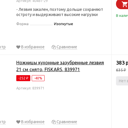
Артикул: 40481-29
- Лезвия закален, поэтому дольше сохраняют
остроту и выдерживают высокие нагрузки
В нали
Форма
Изогнутые
отр
В избранное
Сравнение
383 
Ножницы кухонные зазубренные лезвия
21 см снято, FISKARS, 839971
635
₽
-252
-40%
₽
Нет 
Артикул: 839971
отр
В избранное
Сравнение