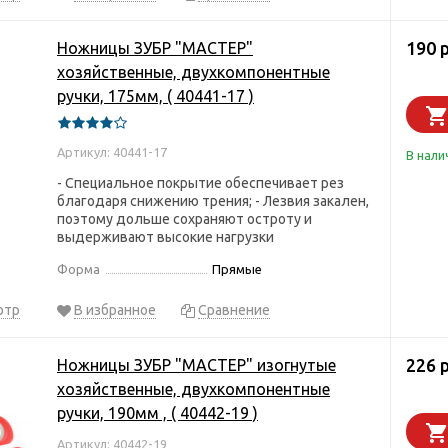
190 
Ножницы ЗУБР "МАСТЕР"
хозяйственные, двухкомпонентные
ручки, 175мм, ( 40441-17 )
Артикул: 40441-17
В нали
- Специальное покрытие обеспечивает рез
благодаря снижению трения; - Лезвия закален,
поэтому дольше сохраняют остроту и
выдерживают высокие нагрузки
Форма
Прямые
отр
В избранное
Сравнение
226 
Ножницы ЗУБР "МАСТЕР" изогнутые
хозяйственные, двухкомпонентные
ручки, 190мм , ( 40442-19 )
Артикул: 40442-19