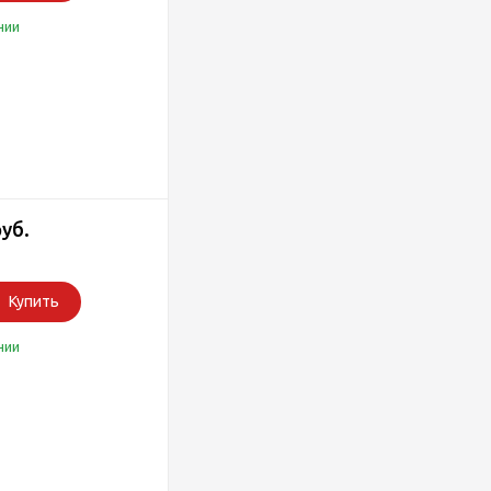
чии
руб.
Купить
чии