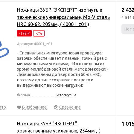
2 432
Ножницы ЗУБР "ЭКСПЕРТ" изогнутые
технические универсальные, Mo-V сталь
2 611
HRC 60-62, 205мм, ( 40001_z01 )
Нет 
-179
-7%
₽
Артикул: 40001_z01
- Специальная многоуровневая процедура
заточки обеспечивает плавный, точный рез с
минимальными усилиями; - Изготовлены их
хромо-молибденовой стали методом ковки; -
Лезвия закалены до твердости 60-62 HRC,
поэтому дольше сохраняют остроту и
выдерживают высокие нагрузки;
Форма
Изогнутые
отр
В избранное
Сравнение
1 015
Ножницы ЗУБР "ЭКСПЕРТ"
хозяйственные усиленные, 254мм , (