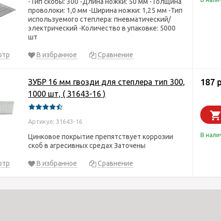
-Тип скобы: 300 -Длина ножки: 50 мм -Толщина
проволоки: 1,0 мм -Ширина ножки: 1,25 мм -Тип
используемого степлера: пневматический/
электрический -Количество в упаковке: 5000
шт
отр
В избранное
Сравнение
187 
ЗУБР 16 мм гвозди для степлера тип 300,
1000 шт, ( 31643-16 )
Артикул: 31643-16
В нали
Цинковое покрытие препятствует коррозии
скоб в агресивных средах Заточены
отр
В избранное
Сравнение