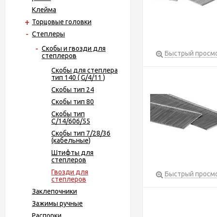
Клейма
Торцовые головки
Степлеры
Скобы и гвозди для
Быстрый просм
степлеров
Скобы для степлера
тип 140 ( G/4/11 )
Скобы тип 24
Скобы тип 80
Скобы тип
С/14/606/55
Скобы тип 7/28/36
(кабельные)
Штифты для
степлеров
Гвозди для
Быстрый просм
степлеров
Заклепочники
Зажимы ручные
Распорки