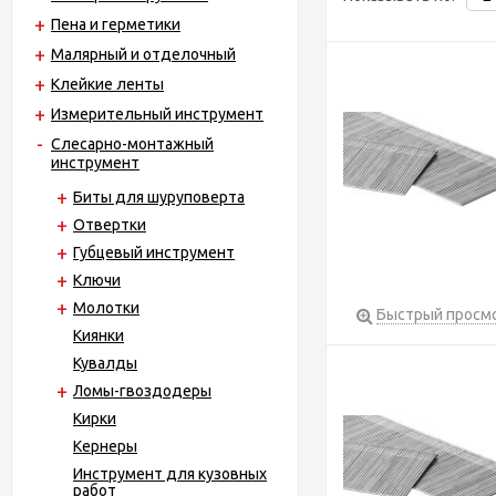
Пена и герметики
Малярный и отделочный
Клейкие ленты
Измерительный инструмент
Слесарно-монтажный
инструмент
Биты для шуруповерта
Отвертки
Губцевый инструмент
Ключи
Молотки
Быстрый просм
Киянки
Кувалды
Ломы-гвоздодеры
Кирки
Кернеры
Инструмент для кузовных
работ