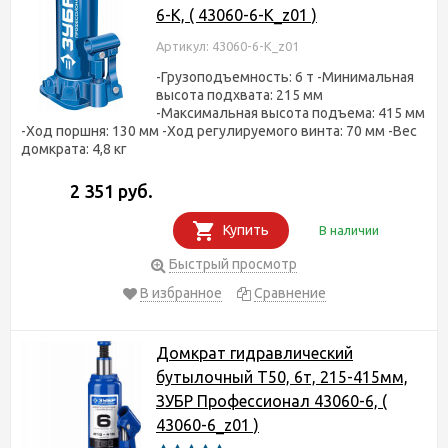
6-K, ( 43060-6-K_z01 )
Артикул: 43060-6-K_z01
-Грузоподъемность: 6 т -Минимальная
высота подхвата: 215 мм
-Максимальная высота подъема: 415 мм
-Ход поршня: 130 мм -Ход регулируемого винта: 70 мм -Вес
домкрата: 4,8 кг
2 351 руб.
Купить
В наличии
Быстрый просмотр
В избранное
Сравнение
Домкрат гидравлический
бутылочный T50, 6т, 215-415мм,
ЗУБР Профессионал 43060-6, (
43060-6_z01 )