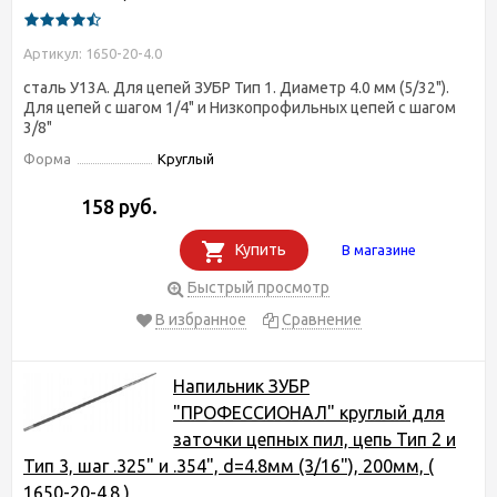
Артикул: 1650-20-4.0
сталь У13А. Для цепей ЗУБР Тип 1. Диаметр 4.0 мм (5/32").
Для цепей с шагом 1/4" и Низкопрофильных цепей с шагом
3/8"
Форма
Круглый
158 руб.
Купить
В магазине
Быстрый просмотр
В избранное
Сравнение
Напильник ЗУБР
"ПРОФЕССИОНАЛ" круглый для
заточки цепных пил, цепь Тип 2 и
Тип 3, шаг .325" и .354", d=4.8мм (3/16"), 200мм, (
1650-20-4.8 )