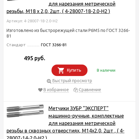
для нарезания метрической
резьбы, М18 x 2,0, 2шт, ( 4-28007-18-2.0-H2 )
Артикул: 4-28007-18-2.0-H2
Изготовлено из быстрорежущей стали Р6М5 по ГОСТ 3266-
81
Стандарт
ГОСТ 3266-81
495 руб.
Купить
В наличии
Быстрый просмотр
В избранное
Сравнение
Метчики ЗУБР "ЭКСПЕРТ"
машинно-ручные, комплектные
для нарезания метрической
резьбы в сквозных отверстиях, М14х2,0, 2шт , ( 4-
28007-14-2.0-H2 )