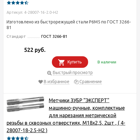
Артикул: 4-28007-16-2.0-H2
Изготовлено из быстрорежущей стали Р6М5 по ГОСТ 3266-
81
Стандарт
ГОСТ 3266-81
522 руб.
Купить
В наличии
Быстрый просмотр
В избранное
Сравнение
Метчики ЗУБР "ЭКСПЕРТ"
машинно-ручные, комплектные
для нарезания метрической
резьбы в сквозных отверстиях, М18х2,5, 2шт , ( 4-
28007-18-2.5-H2 )